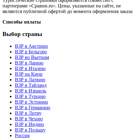
Туристические страховки оформляются совместно с
партнерами «Сравни.ru». Цены, указанные на сайте, не
являются публичной офертой до момента оформления заказа
Способы оплаты
Выбор страны
ВЗР в Австрию
ВЗР в Бельгию
ВЗР во Вьетнам
ВЗР в Данию
ВЗР в Италию
ВЗР на Кипр
ВЗР в Латвию
ВЗР в Тайланд
ВЗР в Израиль
ВЗР в Турцию
ВЗР в Эстонию
ВЗР в Германию
ВЗР в Литву
ВЗР в Чехию
ВЗР в Индию
ВЗР в Польшу
Россия