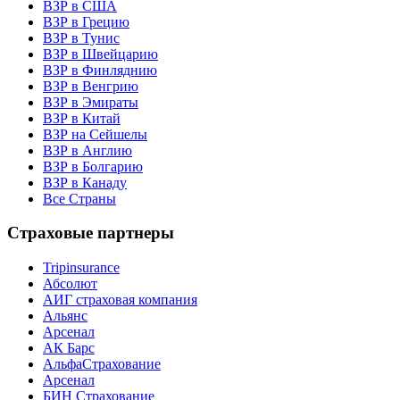
ВЗР в США
ВЗР в Грецию
ВЗР в Тунис
ВЗР в Швейцарию
ВЗР в Финляднию
ВЗР в Венгрию
ВЗР в Эмираты
ВЗР в Китай
ВЗР на Сейшелы
ВЗР в Англию
ВЗР в Болгарию
ВЗР в Канаду
Все Страны
Страховые партнеры
Tripinsurance
Абсолют
АИГ страховая компания
Альянс
Арсенал
АК Барс
АльфаСтрахование
Арсенал
БИН Страхование