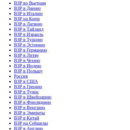
ВЗР во Вьетнам
ВЗР в Данию
ВЗР в Италию
ВЗР на Кипр
ВЗР в Латвию
ВЗР в Тайланд
ВЗР в Израиль
ВЗР в Турцию
ВЗР в Эстонию
ВЗР в Германию
ВЗР в Литву
ВЗР в Чехию
ВЗР в Индию
ВЗР в Польшу
Россия
ВЗР в США
ВЗР в Грецию
ВЗР в Тунис
ВЗР в Швейцарию
ВЗР в Финляднию
ВЗР в Венгрию
ВЗР в Эмираты
ВЗР в Китай
ВЗР на Сейшелы
ВЗР в Англию