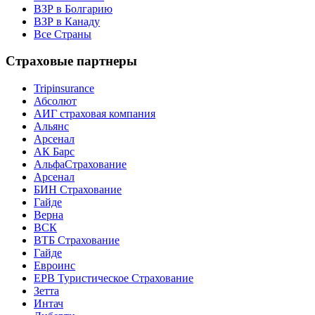
ВЗР в Болгарию
ВЗР в Канаду
Все Страны
Страховые партнеры
Tripinsurance
Абсолют
АИГ страховая компания
Альянс
Арсенал
АК Барс
АльфаСтрахование
Арсенал
БИН Страхование
Гайде
Верна
ВСК
ВТБ Страхование
Гайде
Евроинс
ЕРВ Туристическое Страхование
Зетта
Интач