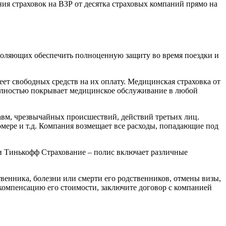
ия страховок на ВЗР от десятка страховых компаний прямо на
воляющих обеспечить полноценную защиту во время поездки и
еет свободных средств на их оплату. Медицинская страховка от
олностью покрывает медицинское обслуживание в любой
авм, чрезвычайных происшествий, действий третьих лиц.
мере и т.д. Компания возмещает все расходы, попадающие под
ии Тинькофф Страхование – полис включает различные
енника, болезни или смерти его родственников, отмены визы,
а компенсацию его стоимости, заключите договор с компанией