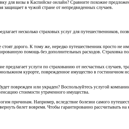
овку для визы в Каспийске онлайн? Сравните похожие предложен
рая защищает в чужой стране от непредвиденных случаев.
длагает несколько страховых услуг для путешественников, поз
стоят дорого. К тому же, нередко путешественник просто не им
ированную помощь без дополнительных расходов. Страховка п
 предлагает услуги по страхованию от несчастных случаев, тр
орнолыжном курорте, поврежденное имущество в гостиничном но
 будет поврежден или украден? Воспользуйтесь услугой компан
пенсацию стоимости утраченного имущества.
гим причинам. Например, вследствие болезни самого путешеств
ся вернуть билет вовремя. Чтобы гарантированно рассчитывать н