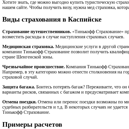
Хотите знать, где можно выгодно купить туристическую страх
нашем сайте. Чтобы получить визу, нужна мед страховка, кото
Виды страхования в Каспийске
Страхование путешественников.
«Тинькофф Страхование» пре
возместить расходы в случае наступления страховых случаев.
Медицинская страховка.
Медицинские услуги в другой стране 
компании Тинькофф Страхование позволит получить квалифиц
стране Шенгенской зоны.
Чрезвычайное происшествие.
Компания Тинькофф Страхование
Например, в эту категорию можно отнести столкновения на г
страховой случай.
Защита багажа.
Боитесь потерять багаж? Переживаете, что он
варианты рисков, связанных с багажом и предусматривает ком
Отмена поездки.
Отмена или перенос поездки возможны по мно
судебных разбирательств и т.д. В некоторых случаях не удает
Тинькофф Страхование.
Примеры расчетов