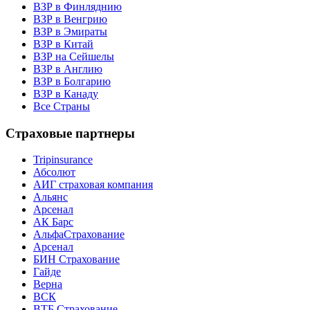
ВЗР в Финляднию
ВЗР в Венгрию
ВЗР в Эмираты
ВЗР в Китай
ВЗР на Сейшелы
ВЗР в Англию
ВЗР в Болгарию
ВЗР в Канаду
Все Страны
Страховые партнеры
Tripinsurance
Абсолют
АИГ страховая компания
Альянс
Арсенал
АК Барс
АльфаСтрахование
Арсенал
БИН Страхование
Гайде
Верна
ВСК
ВТБ Страхование