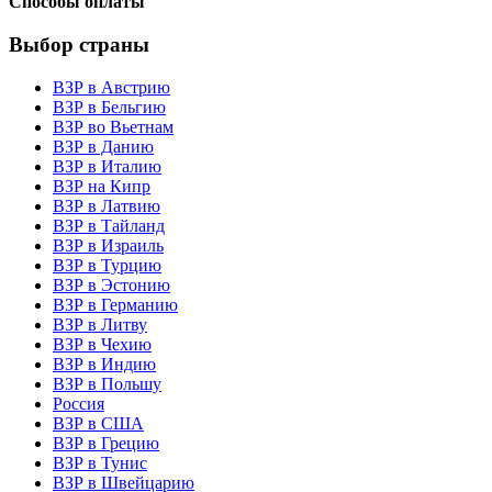
Способы оплаты
Выбор страны
ВЗР в Австрию
ВЗР в Бельгию
ВЗР во Вьетнам
ВЗР в Данию
ВЗР в Италию
ВЗР на Кипр
ВЗР в Латвию
ВЗР в Тайланд
ВЗР в Израиль
ВЗР в Турцию
ВЗР в Эстонию
ВЗР в Германию
ВЗР в Литву
ВЗР в Чехию
ВЗР в Индию
ВЗР в Польшу
Россия
ВЗР в США
ВЗР в Грецию
ВЗР в Тунис
ВЗР в Швейцарию