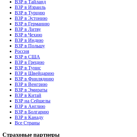
ВЗР в Тайланд
ВЗР в Израиль
ВЗР в Турцию
ВЗР в Эстонию
ВЗР в Германию
ВЗР в Литву
ВЗР в Чехию
ВЗР в Индию
ВЗР в Польшу
Россия
ВЗР в США
ВЗР в Грецию
ВЗР в Тунис
ВЗР в Швейцарию
ВЗР в Финляднию
ВЗР в Венгрию
ВЗР в Эмираты
ВЗР в Китай
ВЗР на Сейшелы
ВЗР в Англию
ВЗР в Болгарию
ВЗР в Канаду
Все Страны
Страховые партнеры