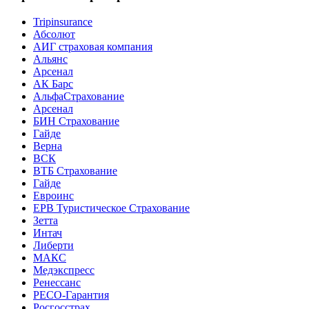
Tripinsurance
Абсолют
АИГ страховая компания
Альянс
Арсенал
АК Барс
АльфаСтрахование
Арсенал
БИН Страхование
Гайде
Верна
ВСК
ВТБ Страхование
Гайде
Евроинс
ЕРВ Туристическое Страхование
Зетта
Интач
Либерти
МАКС
Медэкспресс
Ренессанс
РЕСО-Гарантия
Росгосстрах