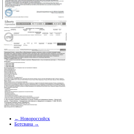
←
Новороссийск
Ботсвана
→