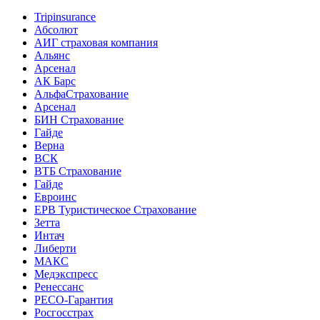
Tripinsurance
Абсолют
АИГ страховая компания
Альянс
Арсенал
АК Барс
АльфаСтрахование
Арсенал
БИН Страхование
Гайде
Верна
ВСК
ВТБ Страхование
Гайде
Евроинс
ЕРВ Туристическое Страхование
Зетта
Интач
Либерти
МАКС
Медэкспресс
Ренессанс
РЕСО-Гарантия
Росгосстрах