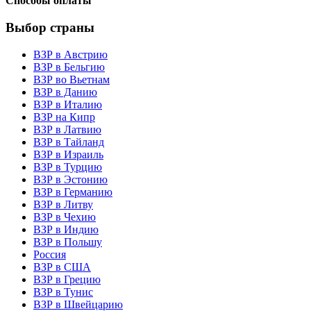
Способы оплаты
Выбор страны
ВЗР в Австрию
ВЗР в Бельгию
ВЗР во Вьетнам
ВЗР в Данию
ВЗР в Италию
ВЗР на Кипр
ВЗР в Латвию
ВЗР в Тайланд
ВЗР в Израиль
ВЗР в Турцию
ВЗР в Эстонию
ВЗР в Германию
ВЗР в Литву
ВЗР в Чехию
ВЗР в Индию
ВЗР в Польшу
Россия
ВЗР в США
ВЗР в Грецию
ВЗР в Тунис
ВЗР в Швейцарию