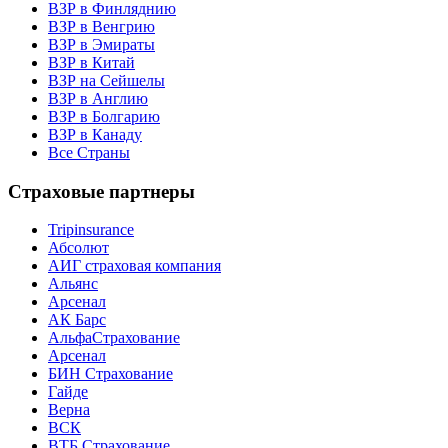
ВЗР в Финляднию
ВЗР в Венгрию
ВЗР в Эмираты
ВЗР в Китай
ВЗР на Сейшелы
ВЗР в Англию
ВЗР в Болгарию
ВЗР в Канаду
Все Страны
Страховые партнеры
Tripinsurance
Абсолют
АИГ страховая компания
Альянс
Арсенал
АК Барс
АльфаСтрахование
Арсенал
БИН Страхование
Гайде
Верна
ВСК
ВТБ Страхование